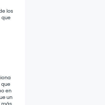
de los
, que
ciona
o que
po en
que un
a más