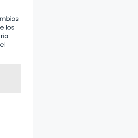
ambios
e los
ria
el