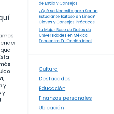
de Estilo y Consejos
¿Qué se Necesita para Ser un
quí
Estudiante Exitoso en Línea?
Claves y Consejos Prácticos
La Mejor Base de Datos de
tramos
Universidades en México:
Encuentra Tu Opción Ideal
tender
 que
Esta
 más
Cultura
uido
a,
Destacados
a y
Educación
 y
Finanzas personales
l
Ubicación