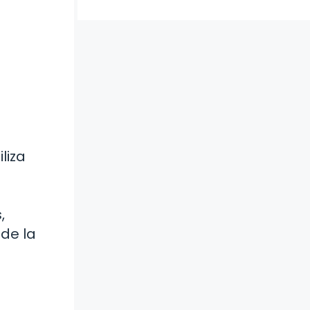
liza
,
de la