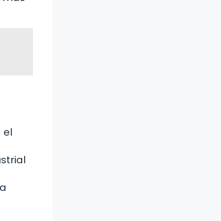
 el
strial
la