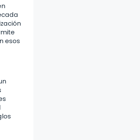
en
década
ización
rmite
en esos
 un
s
es
l
glos