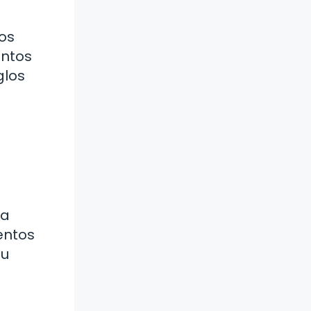
os
entos
glos
la
entos
su