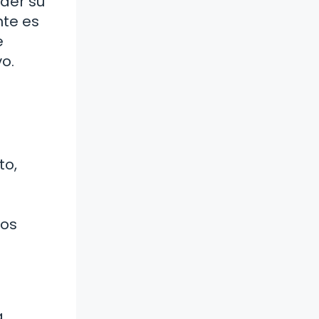
der su
nte es
e
o.
to,
vos
a