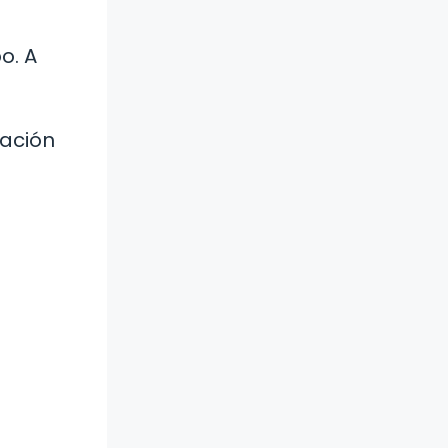
o. A
zación