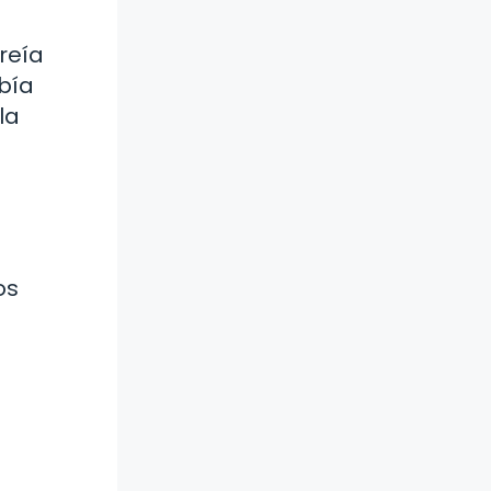
reía
ebía
la
os