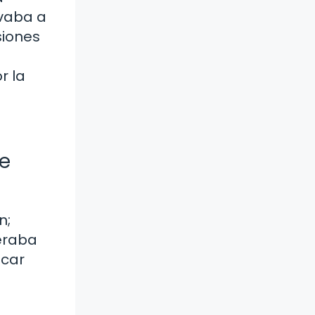
ivaba a
siones
r la
de
n;
eraba
lcar