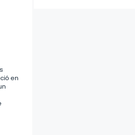
s
eció en
un
e