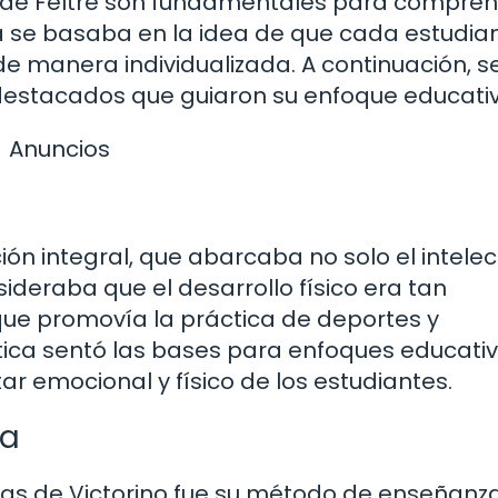
o de Feltre son fundamentales para compren
 se basaba en la idea de que cada estudia
de manera individualizada. A continuación, s
 destacados que guiaron su enfoque educativ
Anuncios
ón integral, que abarcaba no solo el intelec
sideraba que el desarrollo físico era tan
ue promovía la práctica de deportes y
lística sentó las bases para enfoques educati
 emocional y físico de los estudiantes.
va
ivas de Victorino fue su método de enseñanz