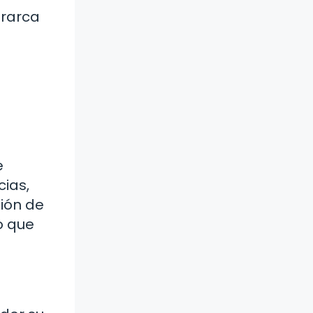
trarca
e
ias,
ción de
o que