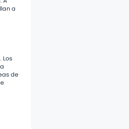
. A
llan a
. Los
ra
reas de
ue