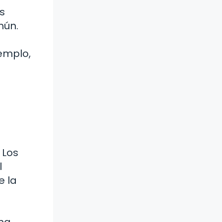
s
mún.
jemplo,
 Los
l
e la