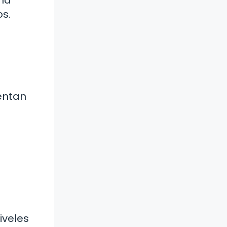
una
s.
entan
iveles