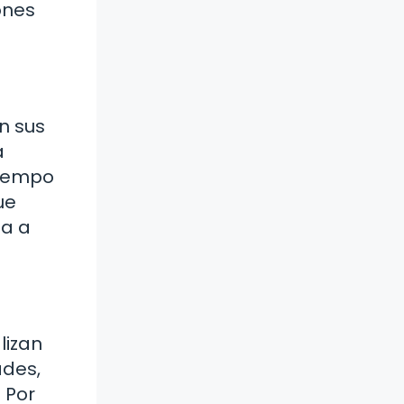
ones
n sus
a
tiempo
ue
da a
lizan
ades,
 Por