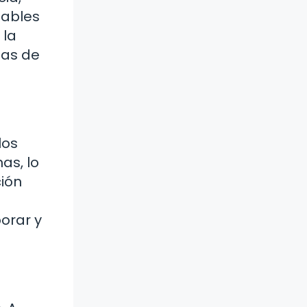
dables
 la
mas de
los
as, lo
ción
orar y