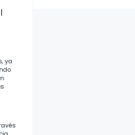
l
s, ya
undo
ón
us
través
cia,