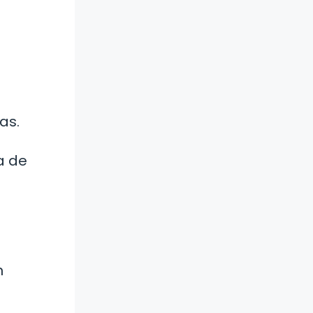
as.
a de
n