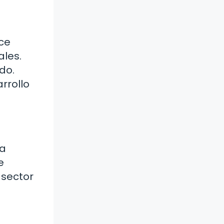
ece
ales.
do.
rrollo
ca
e
 sector