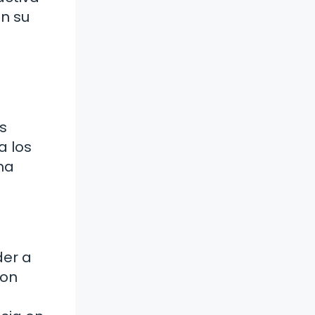
n su
s
a los
ma
der a
con