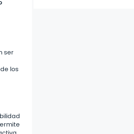
?
n ser
de los
bilidad
permite
activa