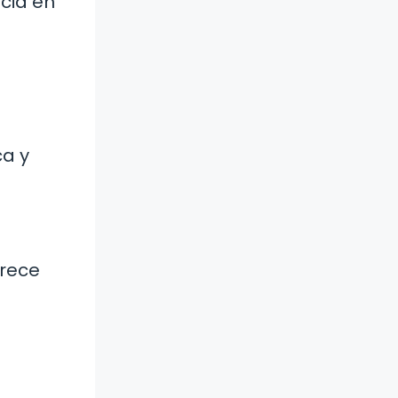
cia en
ca y
frece