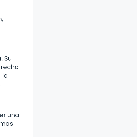
,
. Su
erecho
 lo
.
er una
ramas