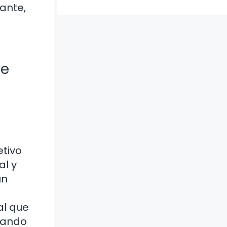
lante,
te
etivo
al y
un
al que
arando