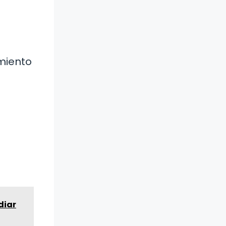
miento
diar