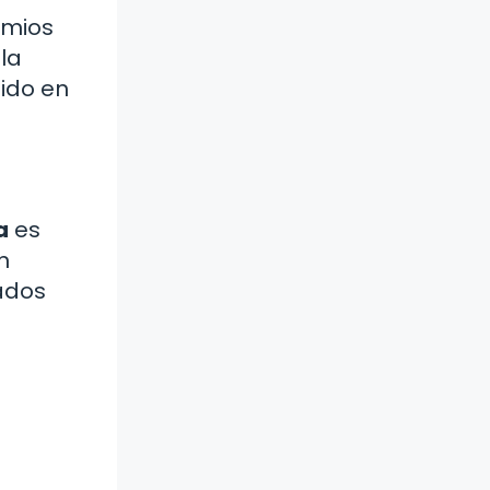
emios
 la
ido en
a
es
n
ados