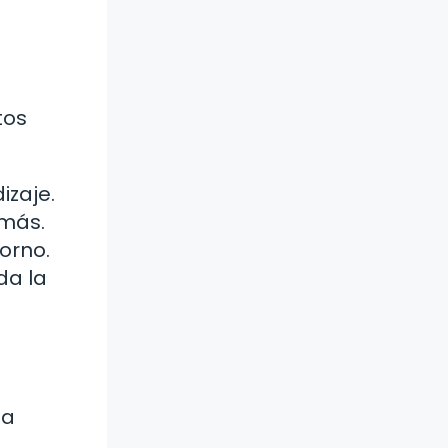
tos
izaje.
emás.
orno.
da la
a