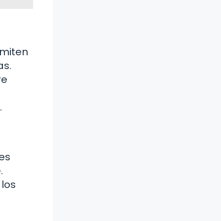
rmiten
as.
re
.
es
.
 los