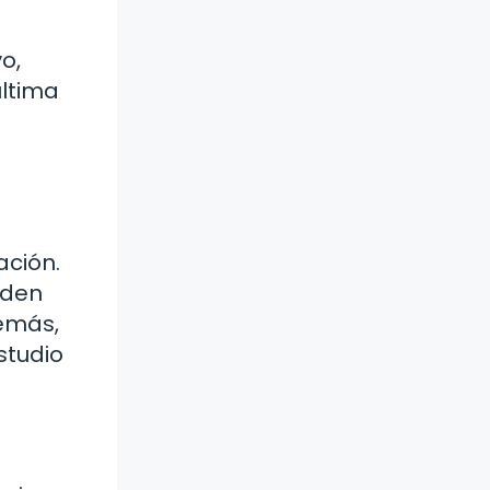
o,
última
ación.
eden
emás,
studio