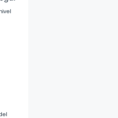
nivel
del