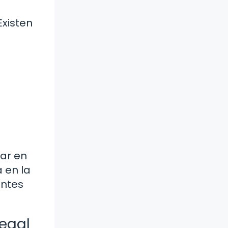
Existen
ar en
 en la
antes
regal