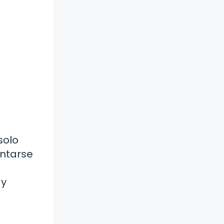
solo
entarse
 y