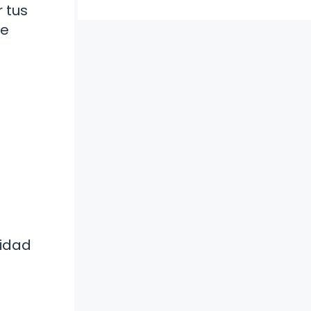
 tus
ue
lidad