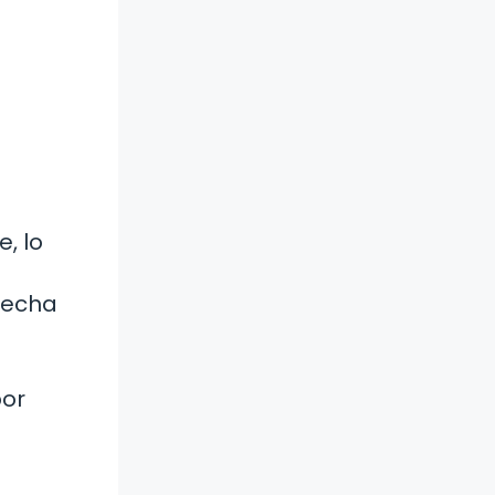
, lo
 fecha
por