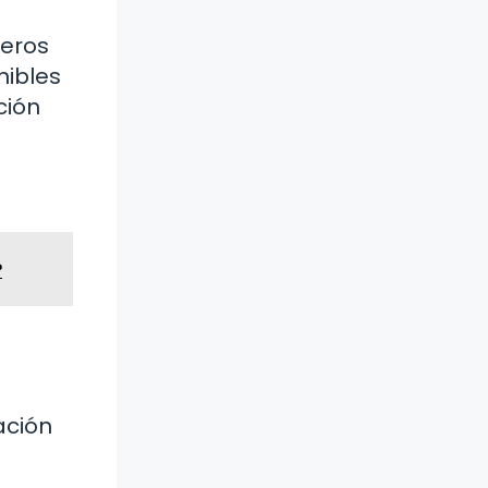
ieros
nibles
ción
?
ación