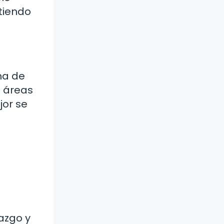
tiendo
ma de
 áreas
jor se
azgo y