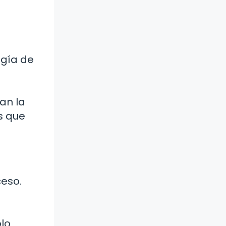
ogía de
an la
s que
ceso.
olo