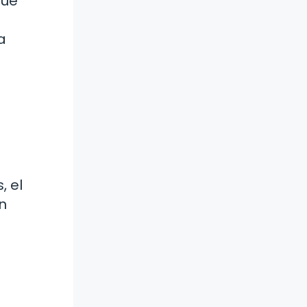
que
a
, el
n