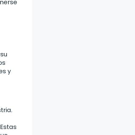
enerse
 su
os
es y
ria.
 Estas