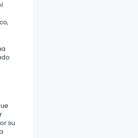
l
co,
na
ado
que
r
or su
ua