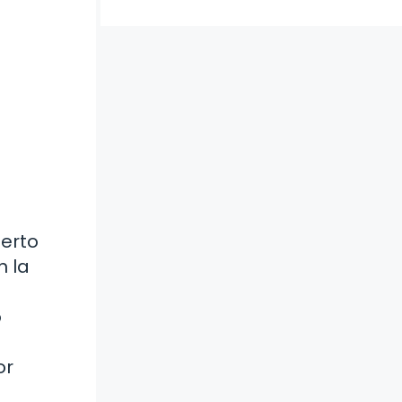
erto
n la
o
or