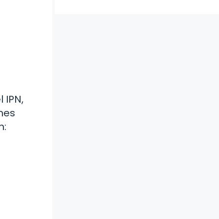
 IPN,
nes
n: