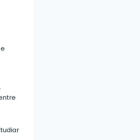
de
e
entre
tudiar