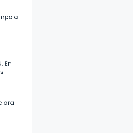
iempo a
. En
Es
clara