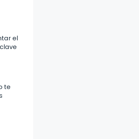
tar el
 clave
o te
s