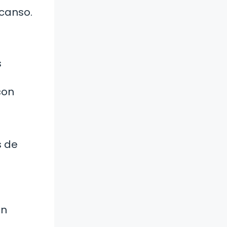
canso.
s
con
s de
ón