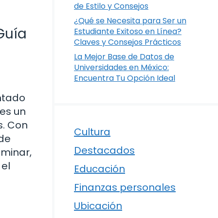
de Estilo y Consejos
¿Qué se Necesita para Ser un
Guía
Estudiante Exitoso en Línea?
Claves y Consejos Prácticos
La Mejor Base de Datos de
Universidades en México:
Encuentra Tu Opción Ideal
ntado
 es un
s. Con
Cultura
 de
Destacados
ominar,
 el
Educación
Finanzas personales
Ubicación