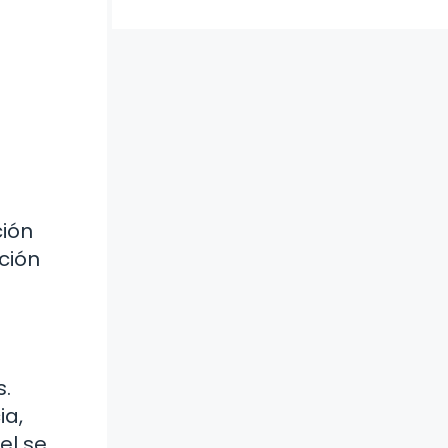
ción
ción
s.
ia,
el se