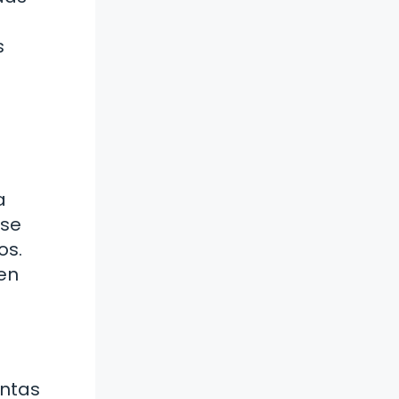
s
a
 se
os.
en
entas