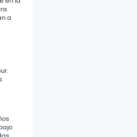
e en la
ara
an a
ur.
s
ños
bajo
idas