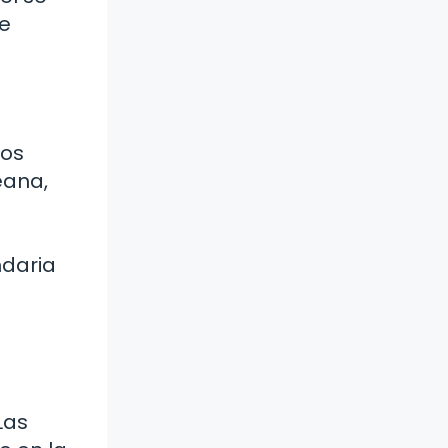
se
los
eana,
ndaria
Las