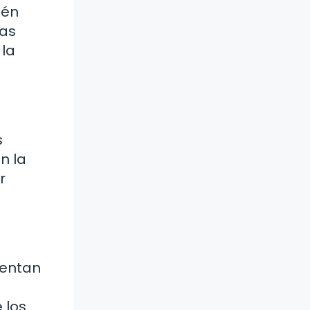
ién
las
 la
s
n la
r
mentan
 los