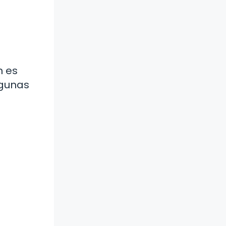
n es
lgunas
a