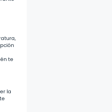
ratura,
opción
ién te
er la
te