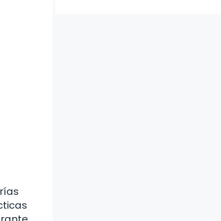
rías
cticas
urante