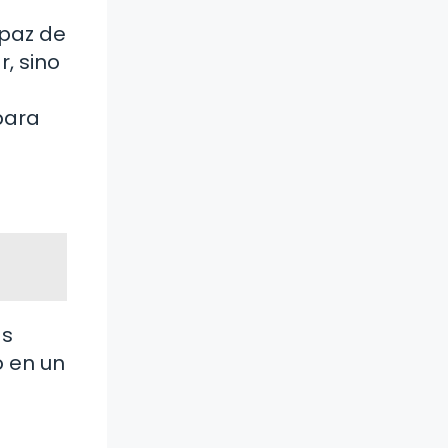
apaz de
r, sino
para
as
o en un