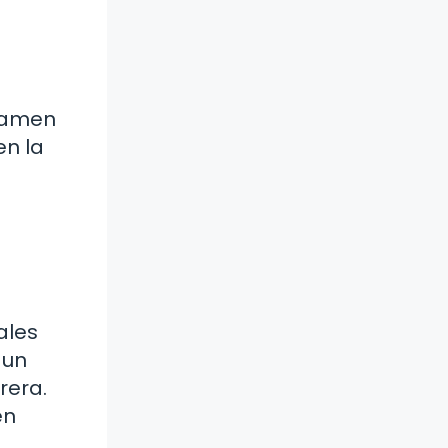
examen
en la
ales
 un
rera.
en