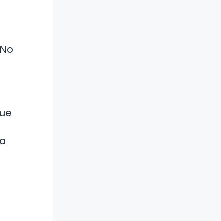
 No
que
 a