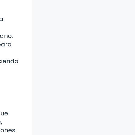
za
ano.
para
ciendo
que
,
iones.