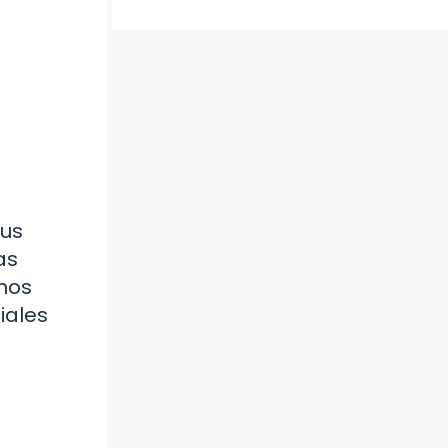
sus
as
enos
iales