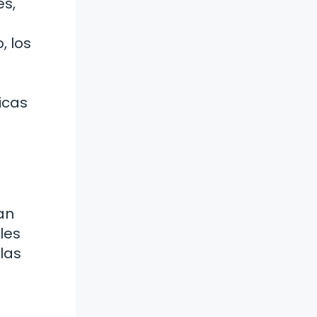
es,
 los
icas
an
les
las