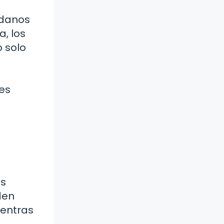
adanos
a, los
 solo
tes
as
den
ientras