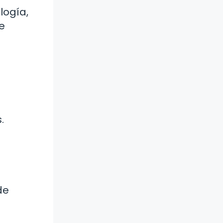
logía,
e
.
s
de