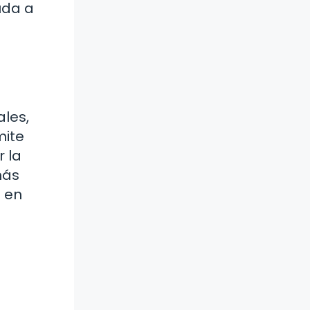
uda a
ales,
mite
 la
más
a en