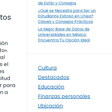
de Estilo y Consejos
¿Qué se Necesita para Ser un
itos
Estudiante Exitoso en Línea?
Claves y Consejos Prácticos
La Mejor Base de Datos de
Universidades en México:
Encuentra Tu Opción Ideal
ción
to».
al
s el
Cultura
es
Destacados
citud
ir para
Educación
n a
Finanzas personales
Ubicación