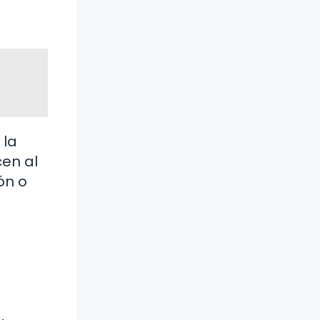
 la
cen al
ón o