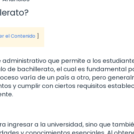
llerato?
ver el Contenido
te administrativo que permite a los estudiant
tulo de bachillerato, el cual es fundamental 
roceso varía de un país a otro, pero genera
os y cumplir con ciertos requisitos estable
ente.
ara ingresar a la universidad, sino que tambi
idades y conocimientos esenciales. Al obten