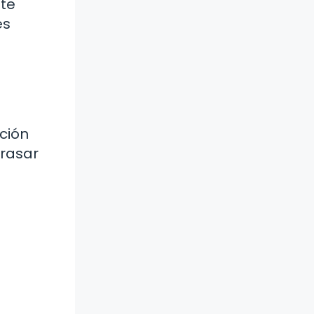
nte
es
ción
trasar