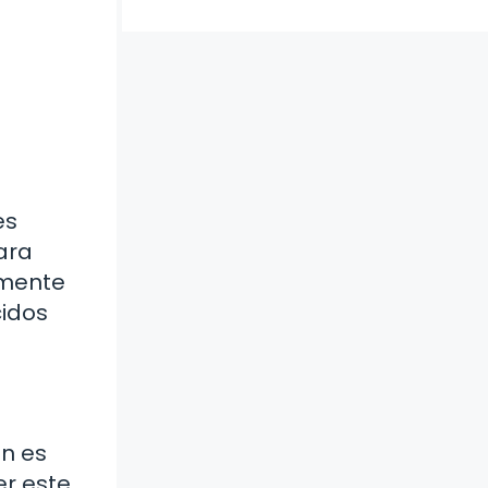
es
para
lmente
cidos
én es
er este