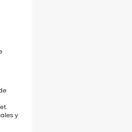
e
de
et.
ales y