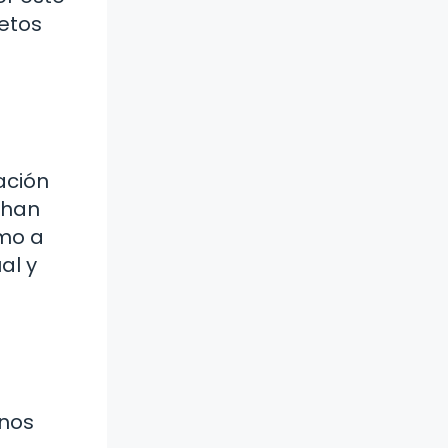
retos
ación
 han
omo a
al y
unos