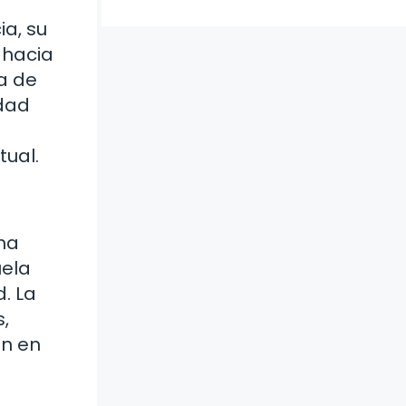
ia, su
 hacia
a de
idad
tual.
 ha
uela
. La
,
en en