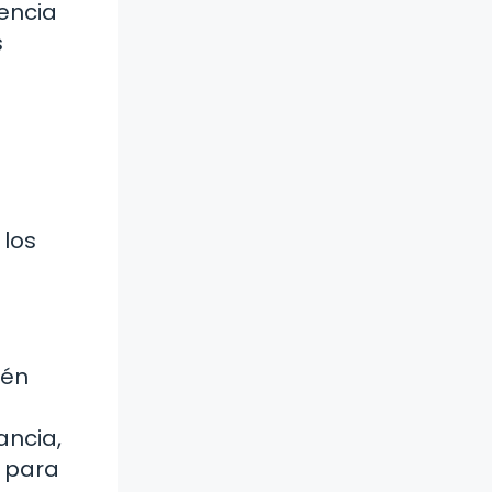
encia
s
 los
ién
ancia,
r para