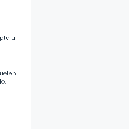
apta a
suelen
o,