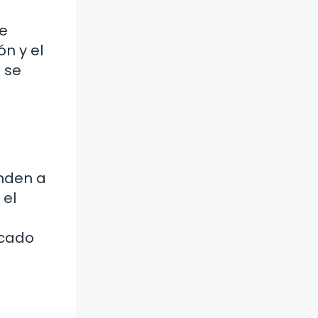
se
n y el
 se
enden a
 el
rcado