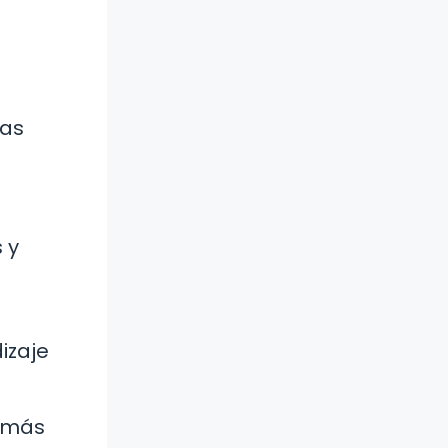
ras
 y
izaje
r más