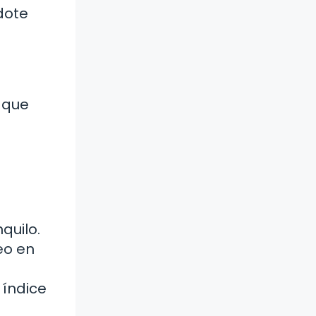
ndote
 que
quilo.
eo en
 índice