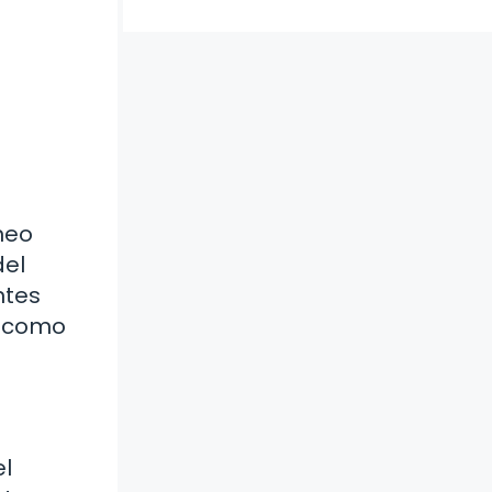
íneo
del
ntes
e como
el