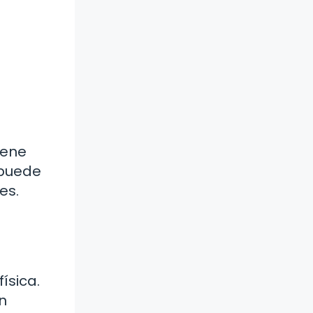
iene
 puede
es.
ísica.
n