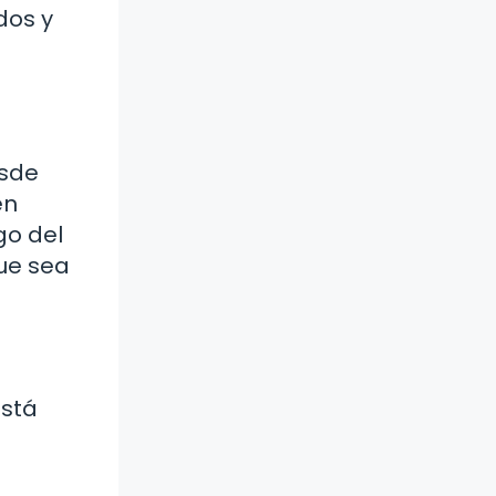
dos y
esde
en
go del
que sea
está