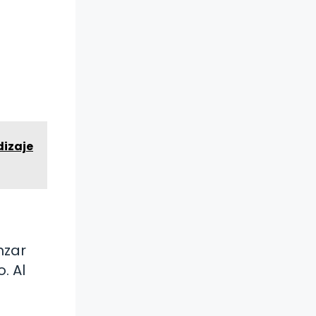
dizaje
nzar
. Al