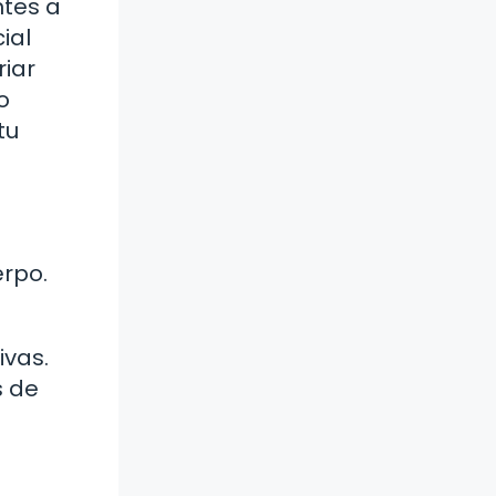
ntes a
ial
riar
o
tu
erpo.
ivas.
s de