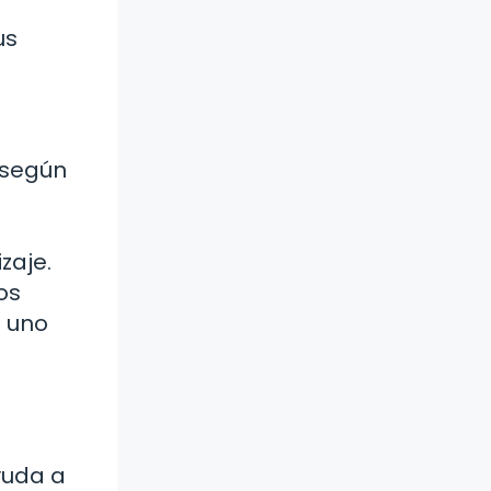
us
 según
zaje.
os
a uno
yuda a