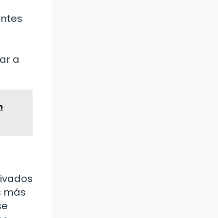
antes
ar a
n
tivados
es más
se