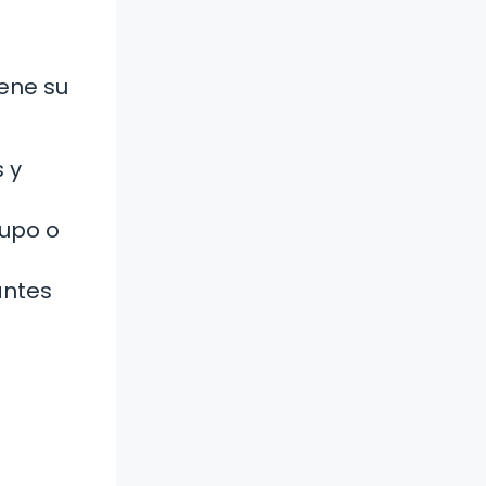
iene su
 y
rupo o
antes