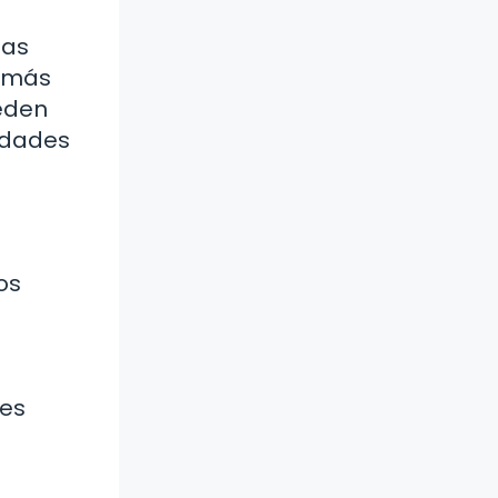
sas
e más
ueden
idades
os
s
des