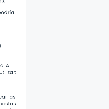
es.
podría
n
d. A
ilizar:
car las
cuestas