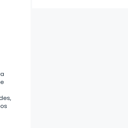
ra
ue
des,
los