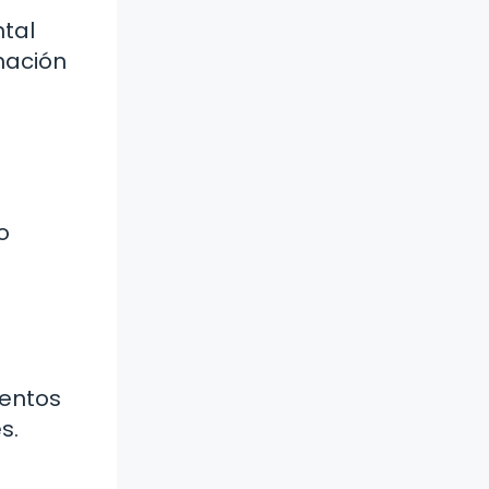
ntal
mación
o
entos
s.