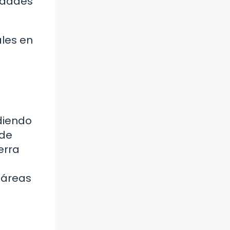
nidades
ales en
diendo
 de
erra
 áreas