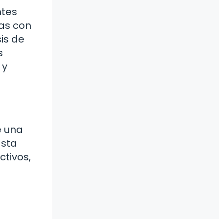
ntes
das con
sis de
s
 y
e una
asta
ctivos,