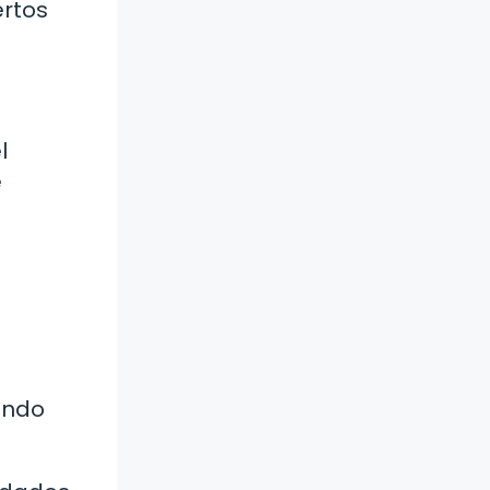
ertos
l
e
ando