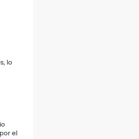
, lo
io
por el