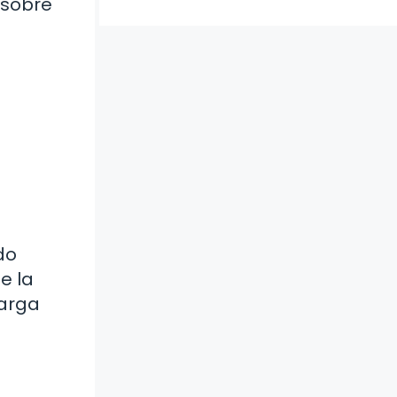
 sobre
do
e la
larga