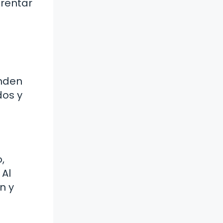
frentar
enden
dos y
,
 Al
n y