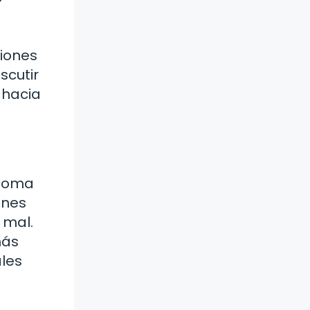
giones
scutir
 hacia
 toma
enes
 mal.
más
ales