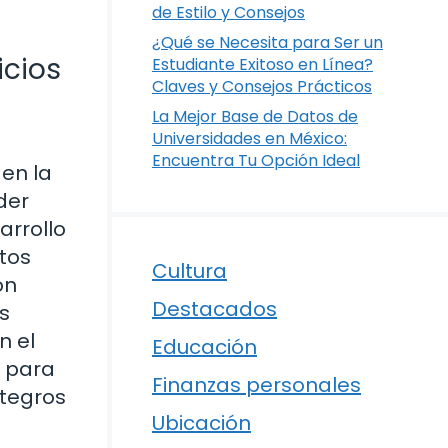
de Estilo y Consejos
¿Qué se Necesita para Ser un
icios
Estudiante Exitoso en Línea?
Claves y Consejos Prácticos
La Mejor Base de Datos de
Universidades en México:
Encuentra Tu Opción Ideal
en la
der
arrollo
ntos
Cultura
ón
Destacados
s
n el
Educación
o para
Finanzas personales
ntegros
Ubicación