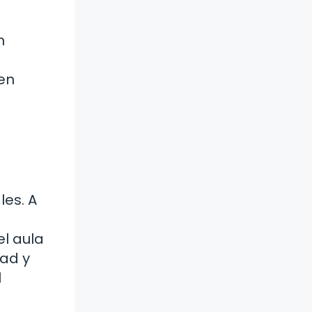
n
ten
les. A
el aula
dad y
l