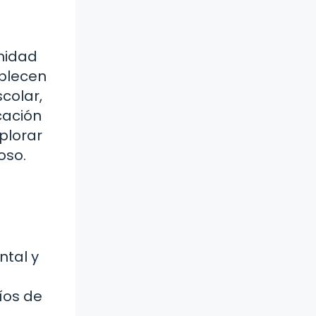
unidad
ablecen
colar,
cación
plorar
oso.
ntal y
íos de