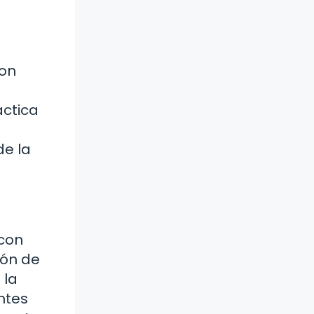
son
áctica
de la
 con
ión de
 la
ntes