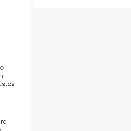
de
n
Estos
ara
s