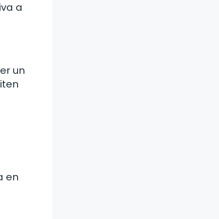
iva a
er un
iten
a en