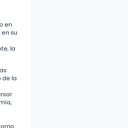
do en
 en su
te, la
ias
 de la
ursar
mía,
torno