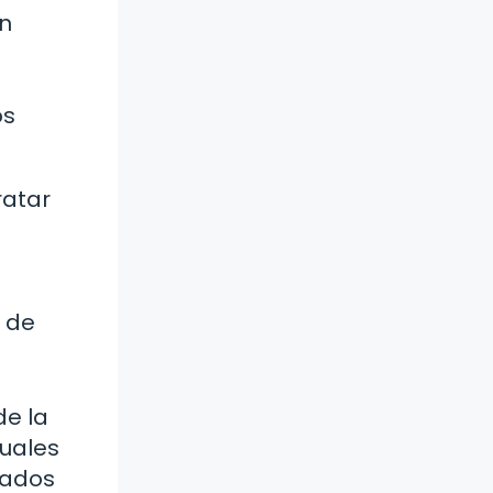
ón
os
ratar
a de
de la
tuales
ipados