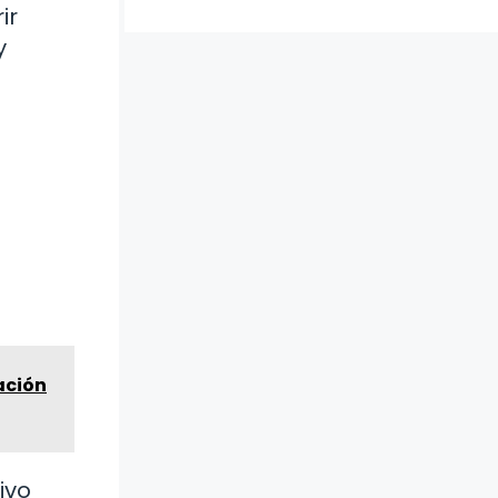
ir
y
ación
ivo