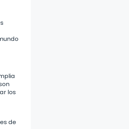
os
 mundo
amplia
 son
ar los
les de