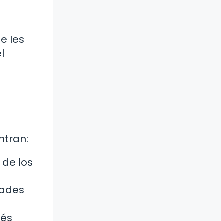
e les
l
ntran:
 de los
dades
rés