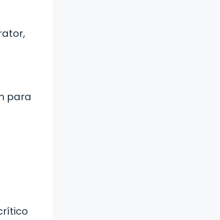
n
rator,
n para
rítico