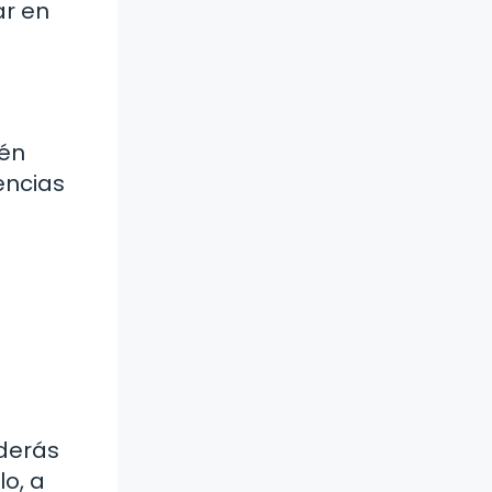
ar en
ién
encias
nderás
o, a