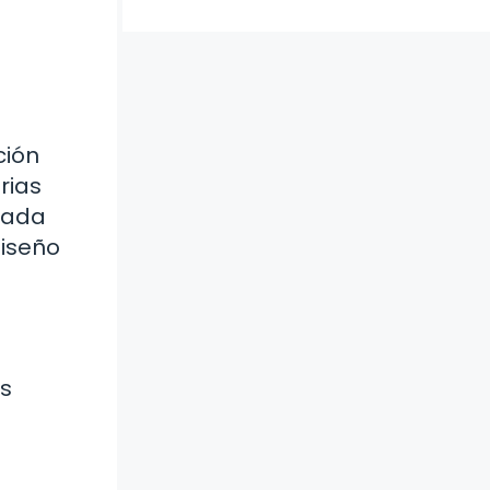
ción
rias
cada
diseño
os
: