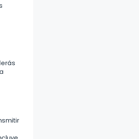
s
derás
la
nsmitir
ncluye