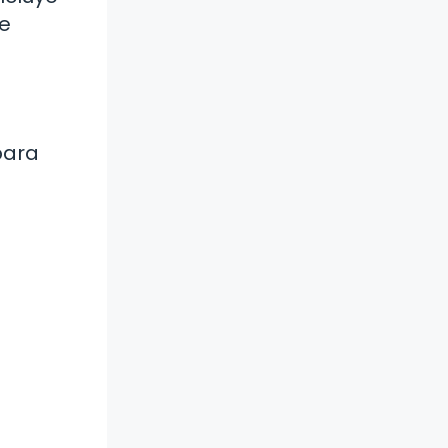
se
para