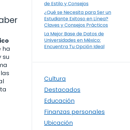
de Estilo y Consejos
¿Qué se Necesita para Ser un
Saber
Estudiante Exitoso en Línea?
Claves y Consejos Prácticos
La Mejor Base de Datos de
ico
Universidades en México:
Encuentra Tu Opción Ideal
e ha
y su
ama
 las
Cultura
al
sta
Destacados
Educación
Finanzas personales
Ubicación