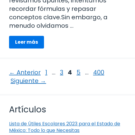
revisamos apuntes, intentamos
recordar fórmulas y repasar
conceptos clave.Sin embargo, a
menudo olvidamos …
Leer más
Página
Página
Página
Página
Página
←
Anterior
1
…
3
4
5
…
400
Siguiente
→
Artículos
Lista de Útiles Escolares 2023 para el Estado de
México: Todo lo que Necesitas