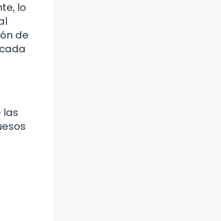
te, lo
al
ión de
 cada
 las
huesos