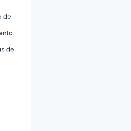
a de
ento.
as de