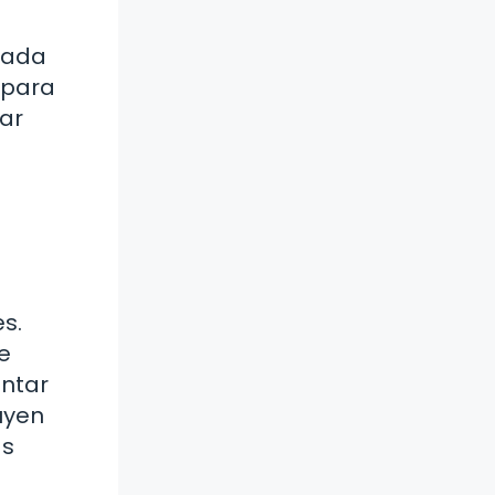
 Cada
 para
zar
s.
e
entar
luyen
as