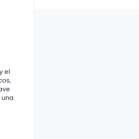
y el
cos,
ave
a una