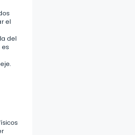
 dos
r el
la del
 es
eje.
ísicos
er