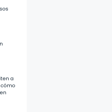
esos
an
iten a
r cómo
 en