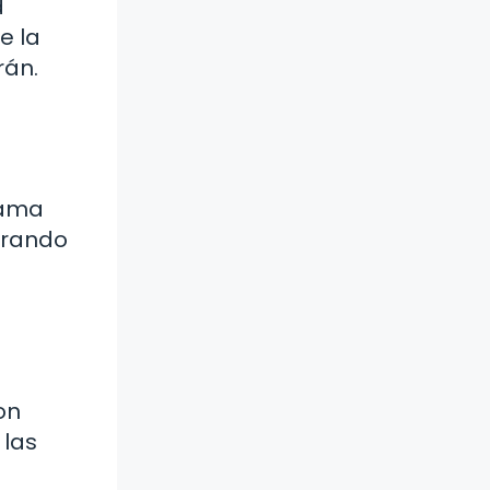
d
e la
rán.
rama
parando
on
 las