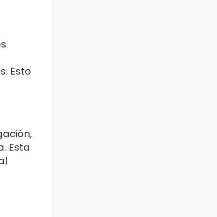
os
s. Esto
gación,
a. Esta
al