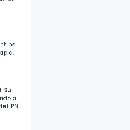
entros
apia.
. Su
ando a
del IPN