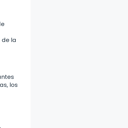
de
 de la
antes
as, los