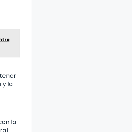
ntre
btener
 y la
con la
ral