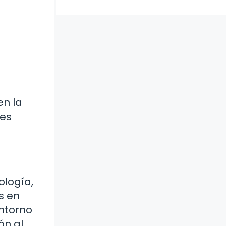
en la
tes
ología,
s en
entorno
ón al