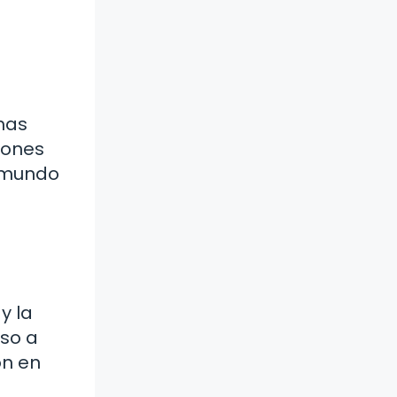
mas
iones
l mundo
y la
eso a
ón en