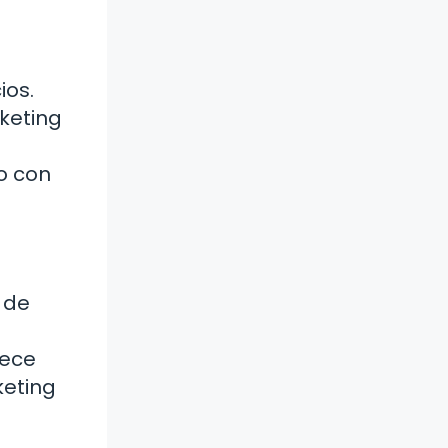
ios.
keting
o con
 de
rece
keting