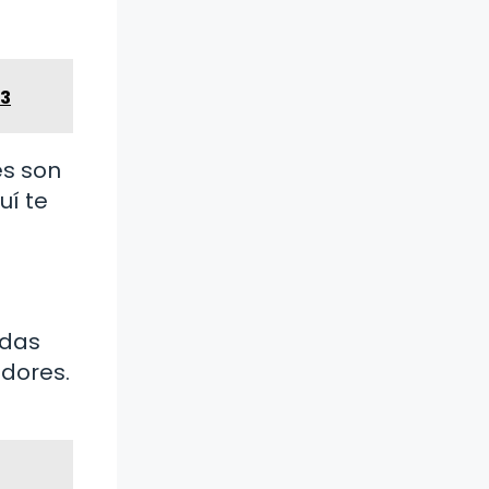
23
es son
uí te
idas
dores.