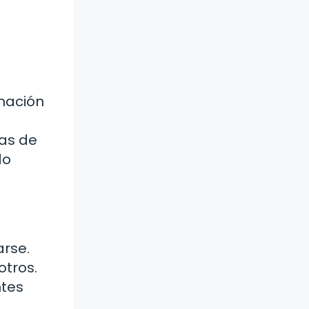
mación
as de
do
arse.
otros.
ntes