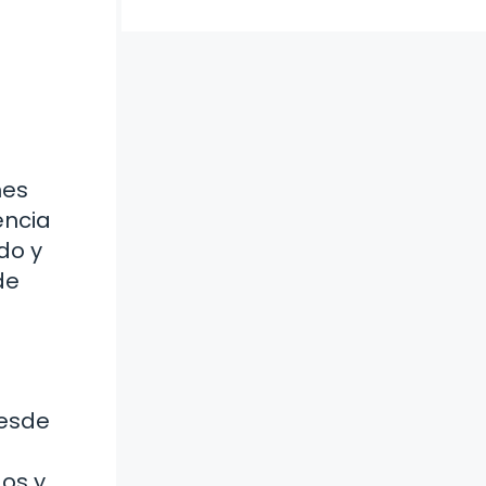
nes
encia
do y
de
desde
dos y