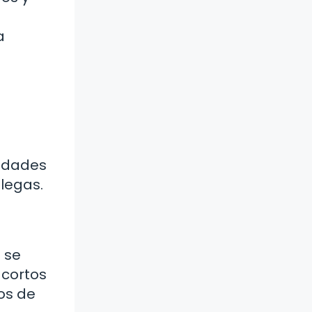
o
a
lidades
olegas.
 se
 cortos
os de