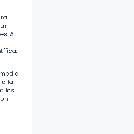
ara
rar
es. A
ífica.
 medio
 a la
a las
son