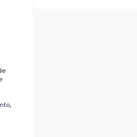
de
e
nto,