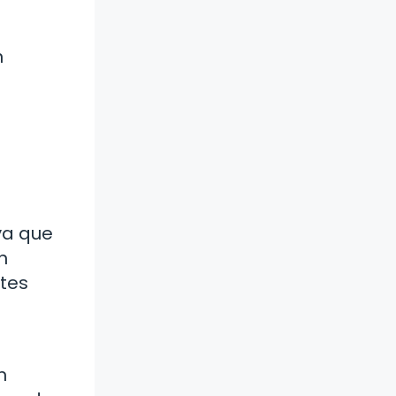
n
ya que
n
ntes
n