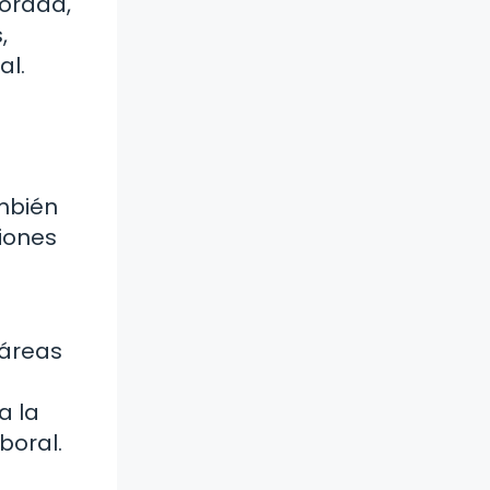
orada,
,
al.
ambién
iones
 áreas
a la
boral.