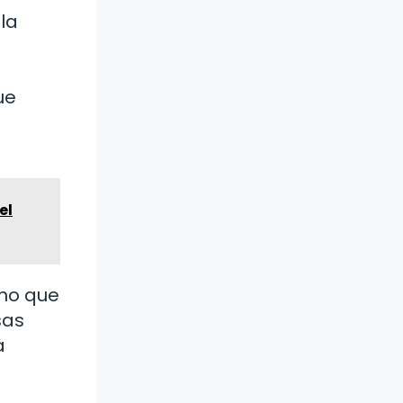
la
ue
el
ino que
sas
a