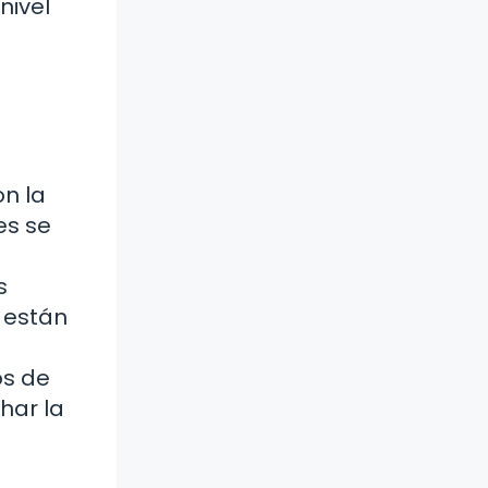
nivel
on la
es se
s
e están
os de
har la