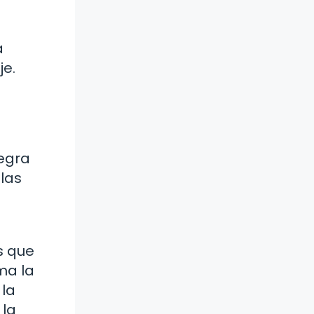
a
je.
egra
 las
s que
ma la
 la
 la