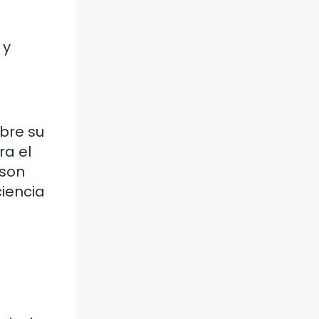
 y
obre su
ra el
 son
ciencia