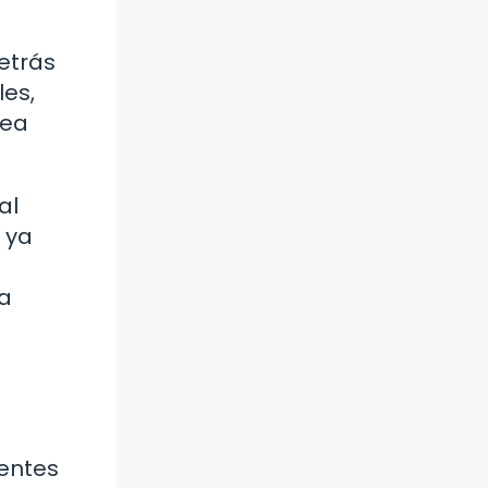
e
etrás
les,
sea
al
, ya
la
rentes