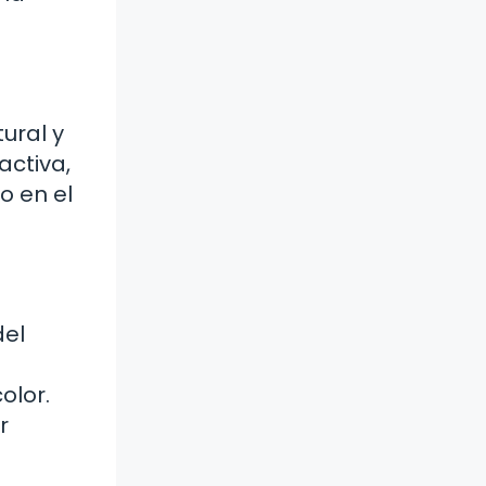
ural y
activa,
o en el
del
olor.
r