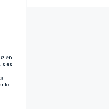
luz en
Lis es
ar
r la