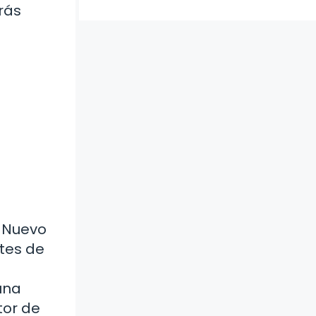
rás
e Nuevo
tes de
una
tor de