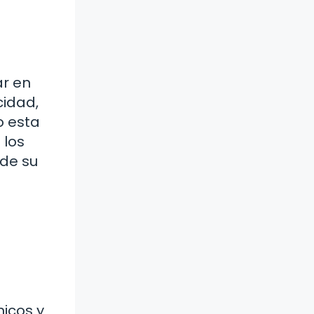
ar en
cidad,
o esta
 los
sde su
a
icos y