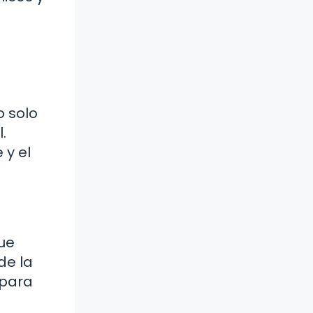
 solo
.
 y el
que
de la
 para