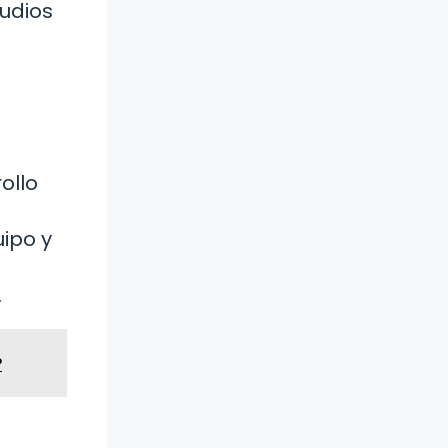
tudios
ollo
ipo y
.
?