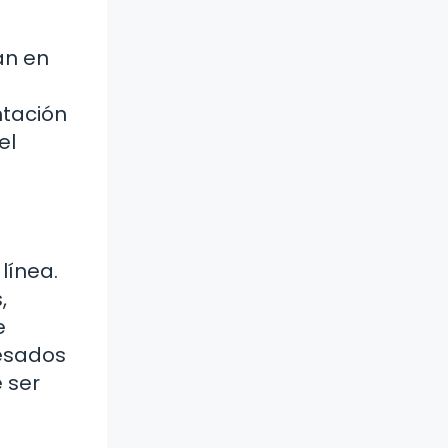
an en
ntación
el
línea.
,
e
resados
 ser