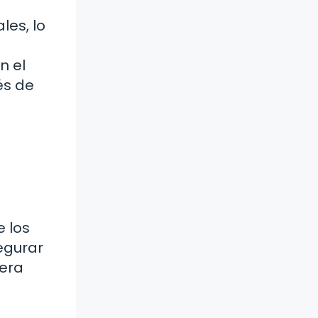
les, lo
n el
és de
e los
egurar
nera