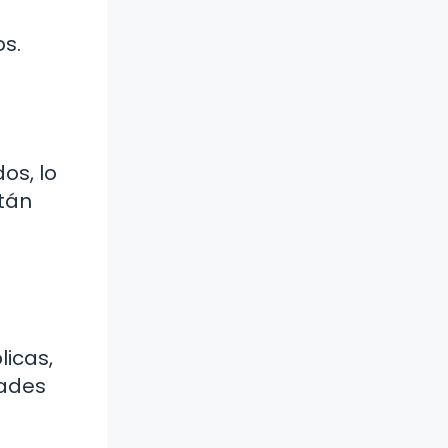
os.
os, lo
tán
licas,
dades