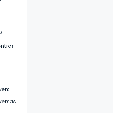
s
ntrar
yen:
versas