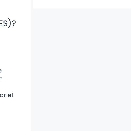
ES)?
e
n
ar el