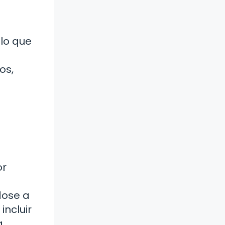
 lo que
os,
or
dose a
ncluir
a