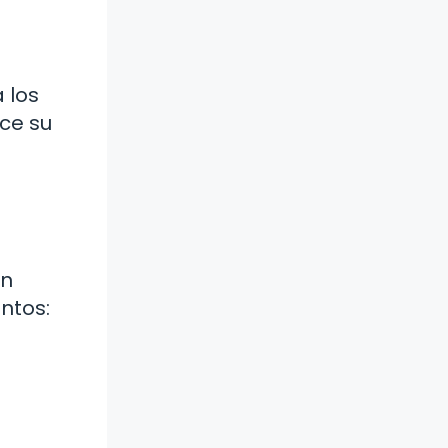
 los
ece su
en
entos: