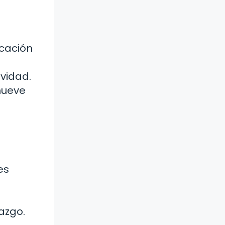
cación
vidad.
mueve
.
es
azgo.