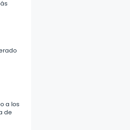
más
berado
o a los
a de