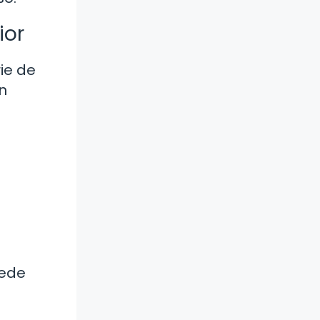
ior
ie de
n
uede