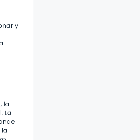
onar y
la
 la
. La
donde
 la
so.