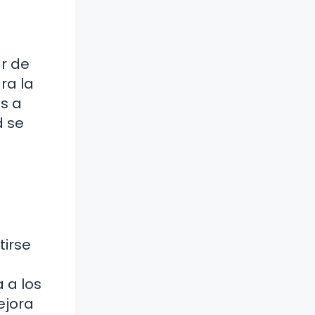
ar de
ra la
as a
d se
tirse
 a los
ejora