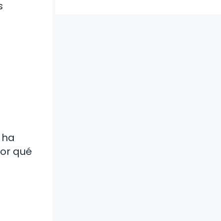
s
 ha
por qué