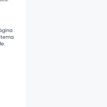
página
istema
le.