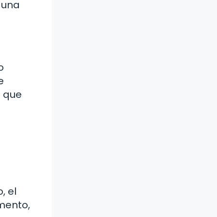
 una
o
e
s que
, el
umento,