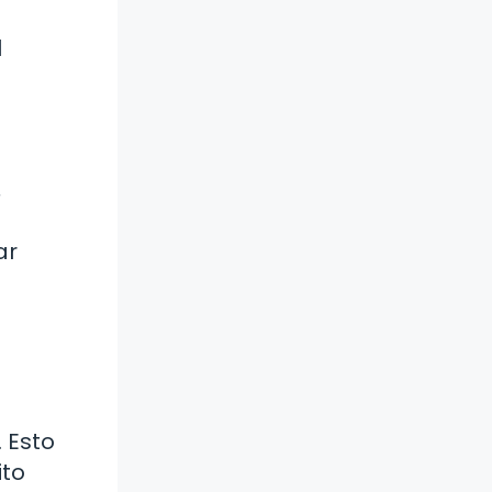
l
,
ar
 Esto
ito