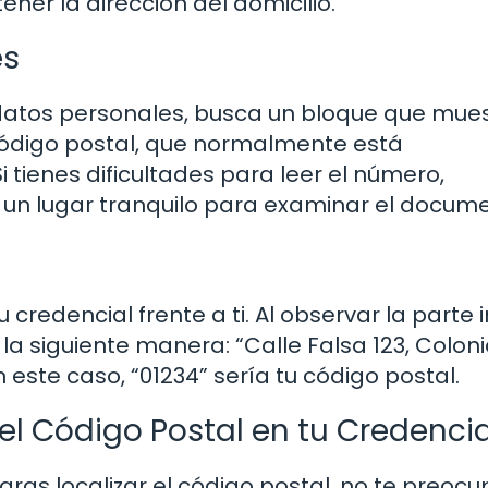
er la dirección del domicilio.
es
datos personales, busca un bloque que mues
 código postal, que normalmente está
tienes dificultades para leer el número,
 un lugar tranquilo para examinar el docume
 credencial frente a ti. Al observar la parte in
 la siguiente manera: “Calle Falsa 123, Colon
 este caso, “01234” sería tu código postal.
el Código Postal en tu Credencia
gras localizar el código postal, no te preocu