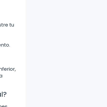
tre tu
nto.
ferior,
ia
l?
pes.