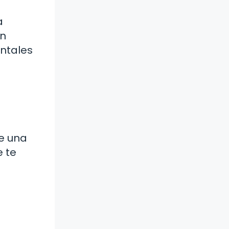
a
ón
entales
de una
e te