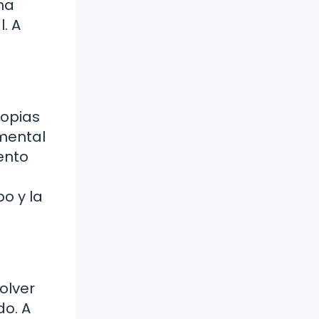
na
. A
ropias
amental
ento
o y la
olver
do. A