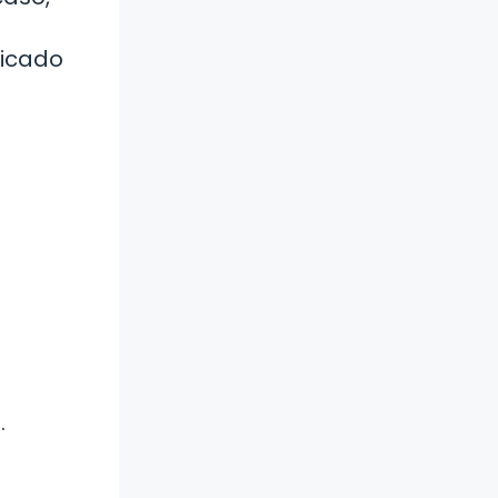
ficado
.