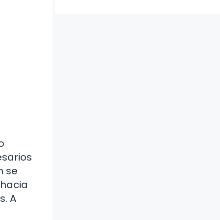
o
esarios
n se
 hacia
s. A