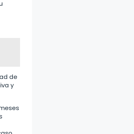
u
dad de
iva y
 meses
s
caso,