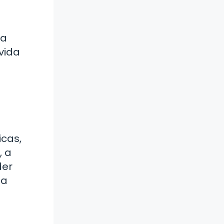
na
 vida
icas,
, a
der
 a