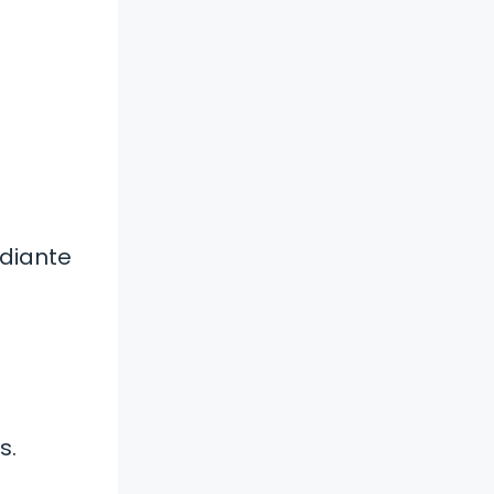
udiante
s.