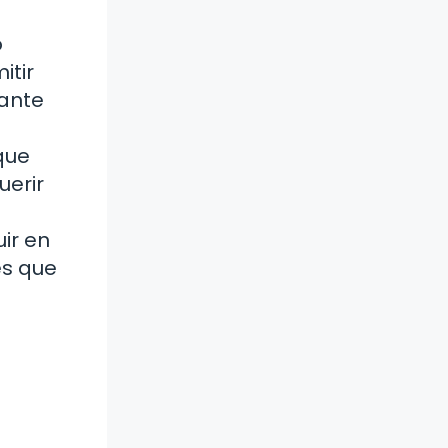
o
itir
iante
que
uerir
ir en
es que