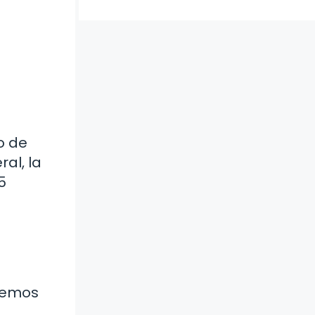
o de
ral, la
5
aremos