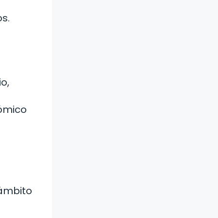
s.
o,
nómico
 ámbito