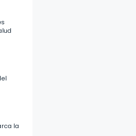
es
alud
del
rca la