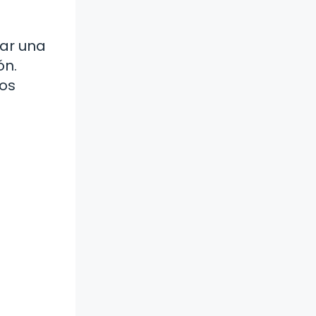
ar una
ón.
ios