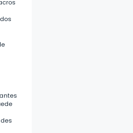
acros
odos
de
rantes
uede
ades