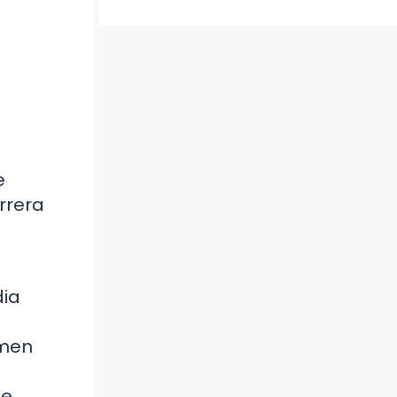
e
rrera
dia
amen
de