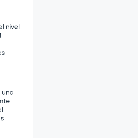
l nivel
M
es
o una
ente
l
os