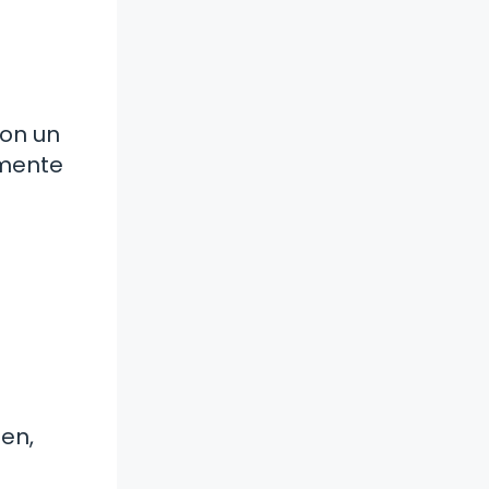
con un
amente
en,