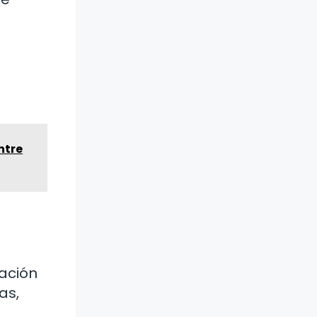
ntre
ación
as,