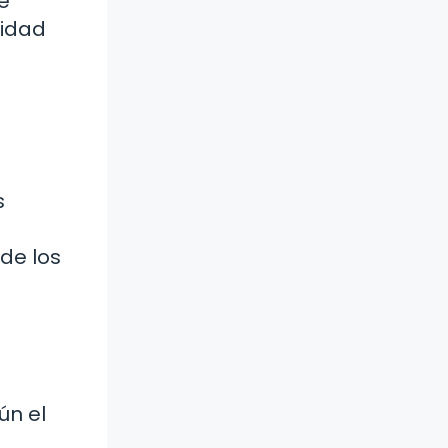
e
cidad
s
de los
ún el