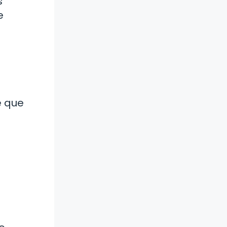
s
e
e que