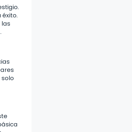
stigio.
 éxito.
 las
.
cias
lares
 solo
ste
básica