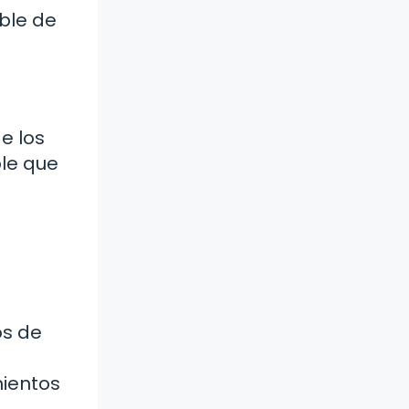
ble de
e los
le que
os de
mientos