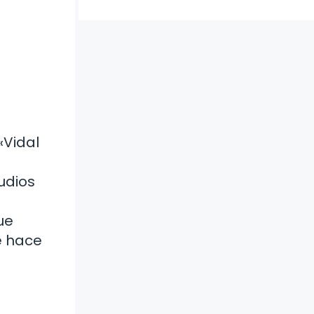
«Vidal
udios
ue
e hace