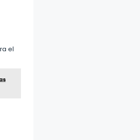
ra el
as