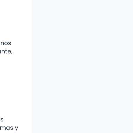
 nos
nte,
os
rmas y