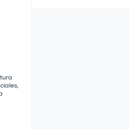
atura
iales,
a