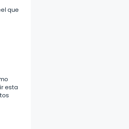
«el que
omo
ir esta
ntos