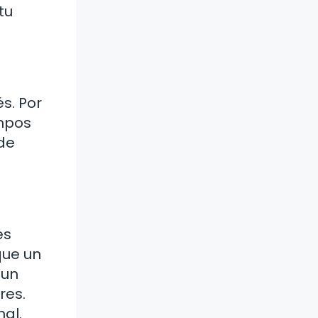
tu
s. Por
ampos
de
es
que un
 un
res.
nal.