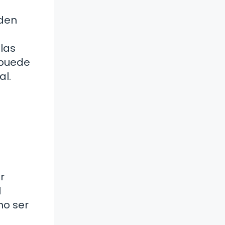
eden
 las
 puede
al.
r
l
no ser