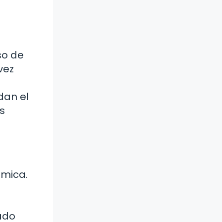
so de
vez
dan el
s
émica.
cado