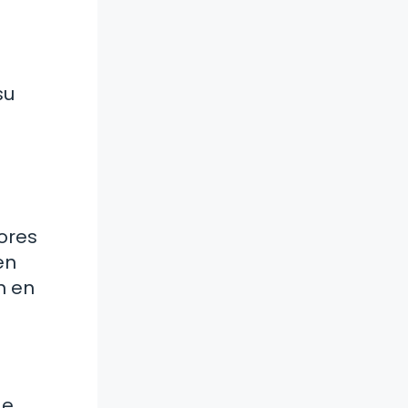
su
dores
en
n en
de