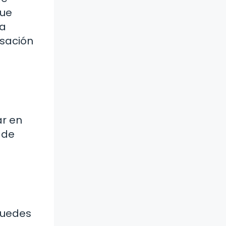
que
la
nsación
ar en
 de
puedes