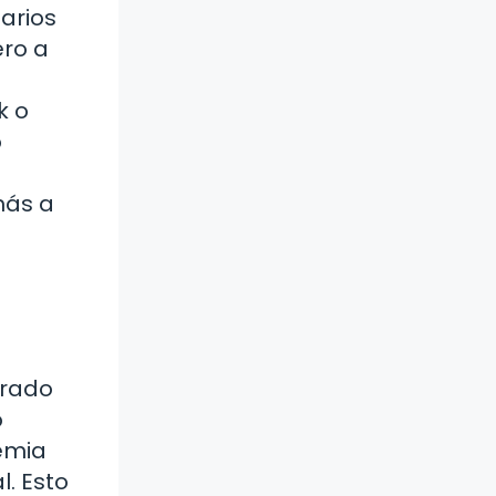
arios
ero a
k o
o
más a
trado
o
emia
. Esto