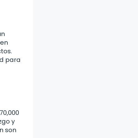
un
len
tos.
ad para
70,000
zgo y
ón son