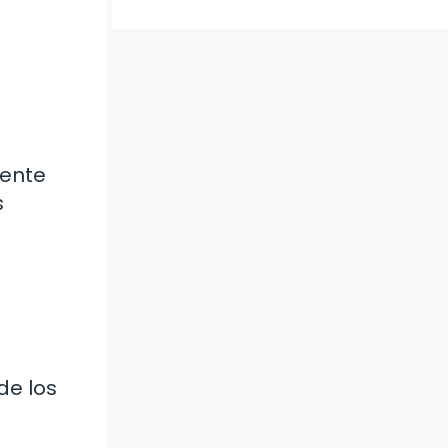
mente
s
s
de los