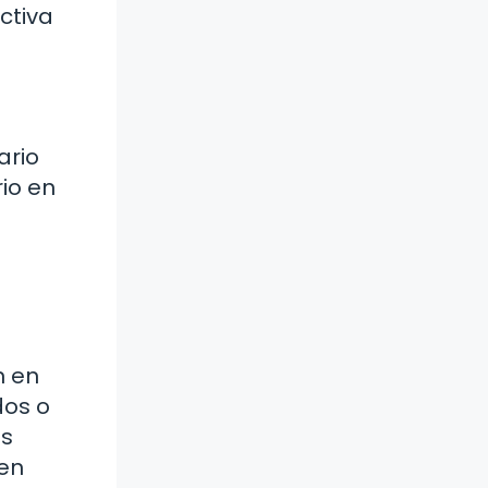
ctiva
ario
io en
n en
dos o
os
 en