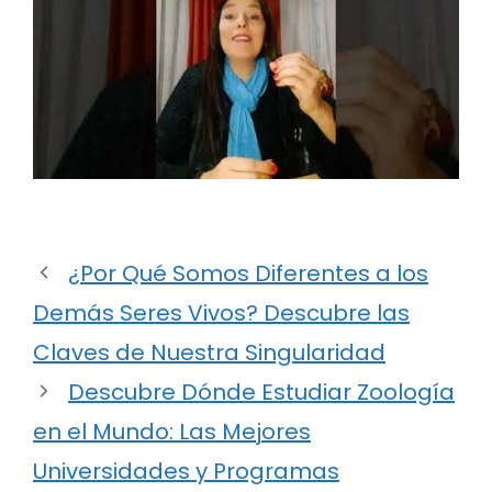
¿Por Qué Somos Diferentes a los
Demás Seres Vivos? Descubre las
Claves de Nuestra Singularidad
Descubre Dónde Estudiar Zoología
en el Mundo: Las Mejores
Universidades y Programas