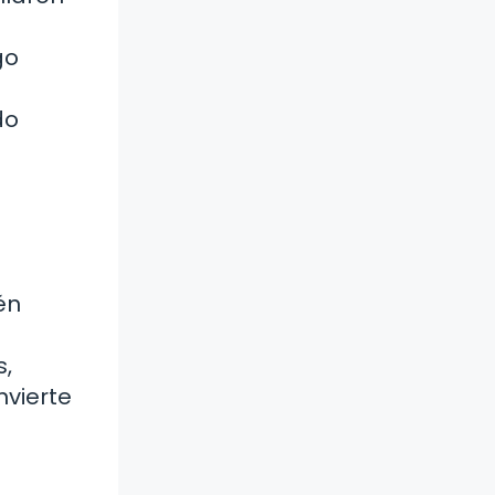
go
do
én
s,
nvierte