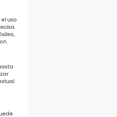
 el uso
ecisa.
siles,
on.
hasta
izar
extual
puede