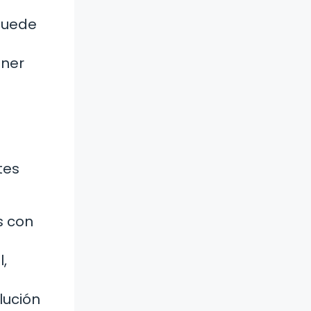
 puede
ener
tes
s con
,
lución