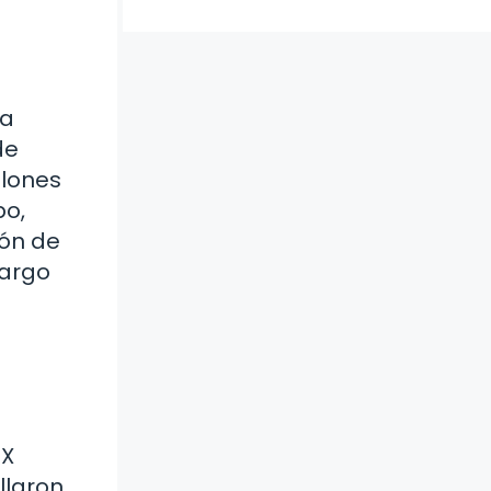
la
de
llones
po,
ión de
largo
IX
llaron