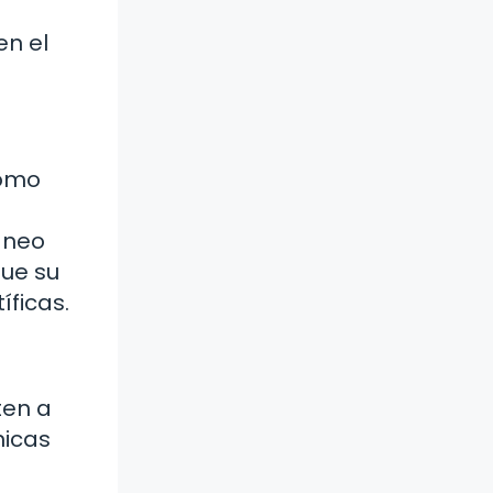
en el
como
aneo
que su
íficas.
ten a
nicas