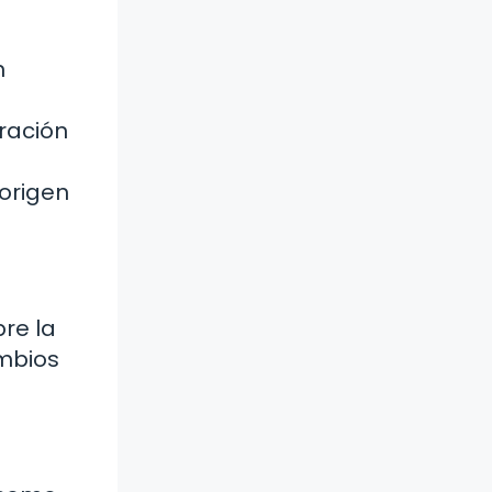
n
aración
 origen
bre la
ambios