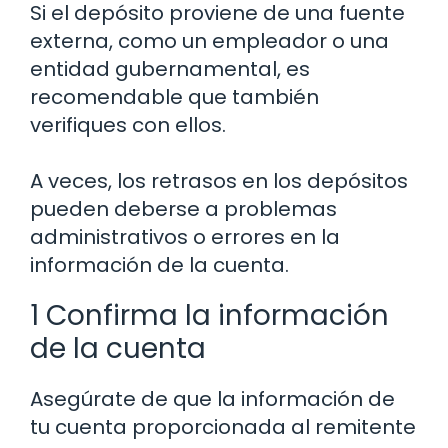
Si el depósito proviene de una fuente
externa, como un empleador o una
entidad gubernamental, es
recomendable que también
verifiques con ellos.
A veces, los retrasos en los depósitos
pueden deberse a problemas
administrativos o errores en la
información de la cuenta.
1 Confirma la información
de la cuenta
Asegúrate de que la información de
tu cuenta proporcionada al remitente