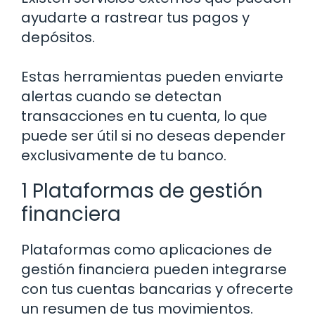
ayudarte a rastrear tus pagos y
depósitos.
Estas herramientas pueden enviarte
alertas cuando se detectan
transacciones en tu cuenta, lo que
puede ser útil si no deseas depender
exclusivamente de tu banco.
1 Plataformas de gestión
financiera
Plataformas como aplicaciones de
gestión financiera pueden integrarse
con tus cuentas bancarias y ofrecerte
un resumen de tus movimientos.