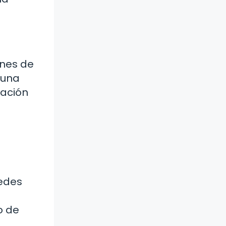
ones de
 una
tación
uedes
o de