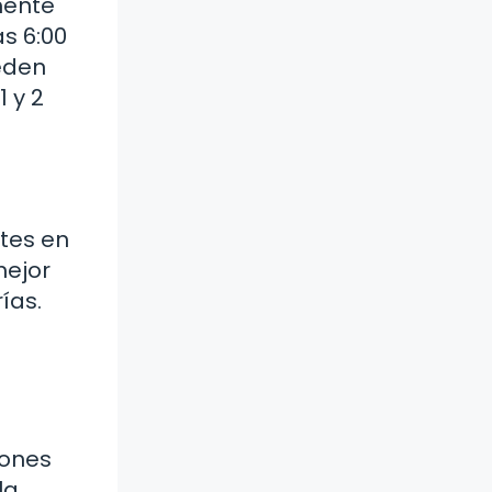
mente
as 6:00
ueden
 y 2
tes en
mejor
ías.
iones
la