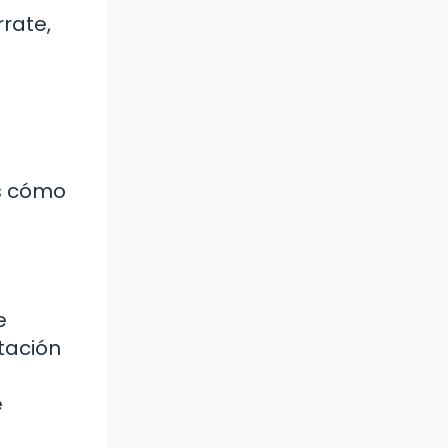
rate,
os cómo
e
tación
e