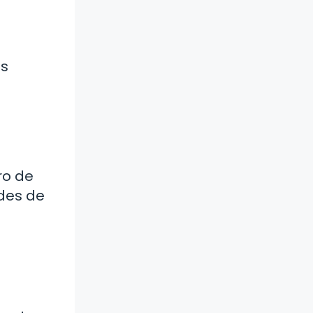
es
ro de
ades de