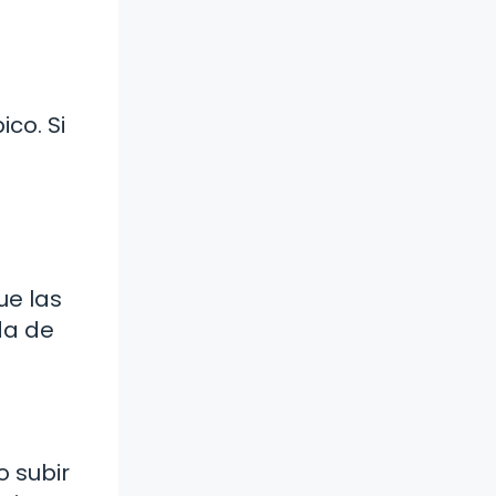
co. Si
ue las
da de
o subir