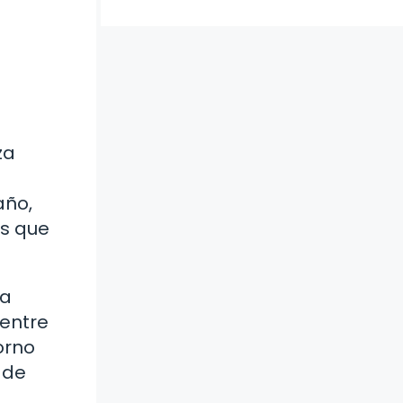
za
año,
as que
la
 entre
orno
 de