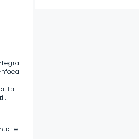
ntegral
 enfoca
a. La
l.
ntar el