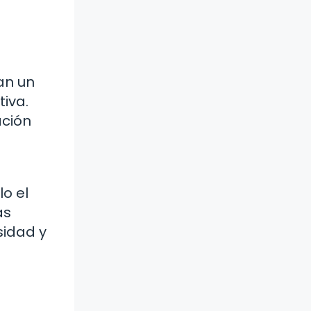
an un
tiva.
ación
lo el
as
sidad y