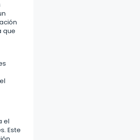
s
un
cación
a que
es
el
 el
s. Este
ción