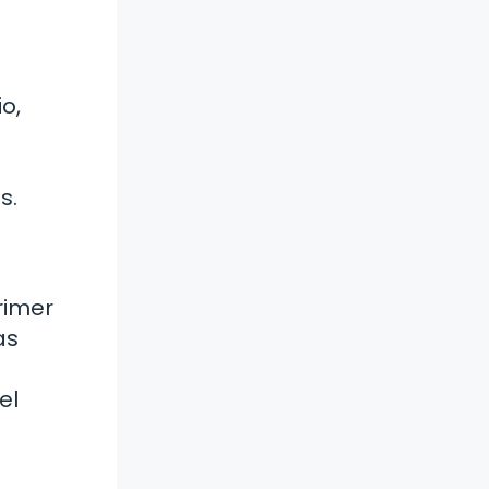
o,
s.
rimer
as
el