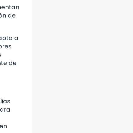
mentan
ón de
dapta a
ores
s
nte de
lias
para
len