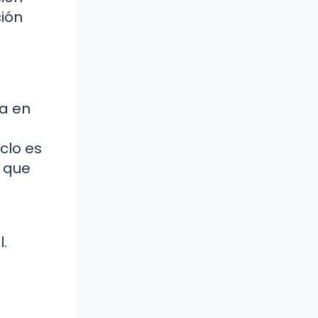
ción
ra en
clo es
a que
.