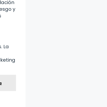
lación
iesgo y
s
. La
rketing
a