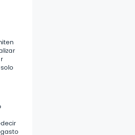
miten
lizar
r
 solo
o
edecir
 gasto