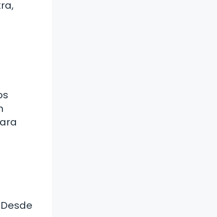
ra,
os
n
para
. Desde