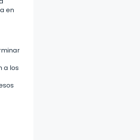
ra
sa en
erminar
a
 a los
resos