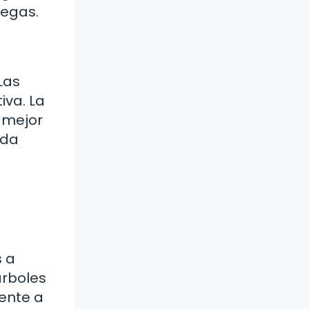
iegas.
Las
iva. La
 mejor
ada
s a
árboles
rente a