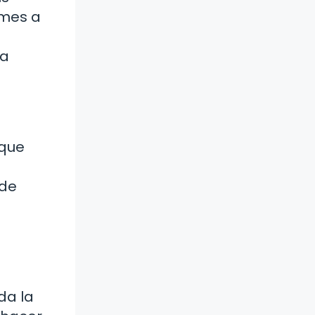
rmes a
da
 que
 de
da la