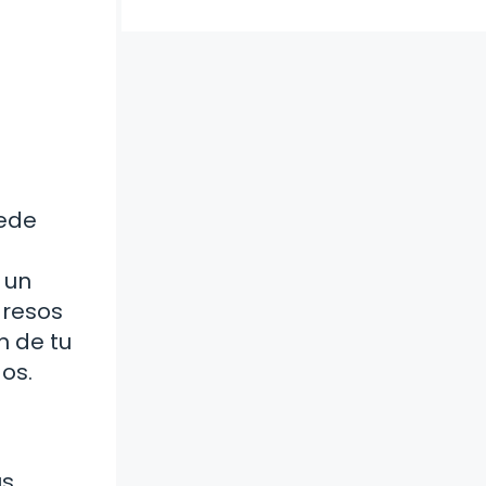
uede
 un
gresos
n de tu
dos.
us