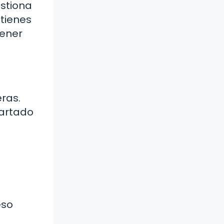
estiona
 tienes
tener
ras.
partado
eso