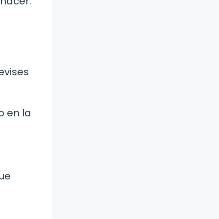
hacer.
evises
o en la
que