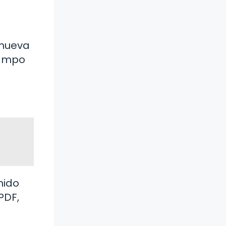
 nueva
campo
nido
PDF,
e